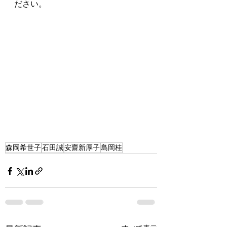
ださい。
森岡希世子
石田誠
安齋新厚子
島岡桂