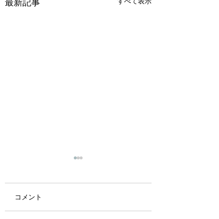
すべて表示
最新記事
コメント
GW holidays