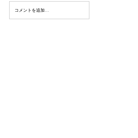
成田聡子 展 サボテ
コメントを追加…
ン家族